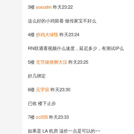
3楼
sosodm
昨天23:22
这么好的小鸡留着 做传家宝不好么
4楼
炒鸡大绿怪
昨天23:24
RN联通看视频什么速度，延迟多少，有测试IP么
5楼
无节操抠脚大汉
昨天23:25
好几绑定
6楼
元宇宙
昨天23:30
已收 楼下止步
7楼
zc035
昨天23:33
如果是 LA 机房 溢价一点是可以的~~