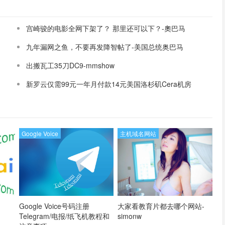
宫崎骏的电影全网下架了？ 那里还可以下？-奧巴马
九年漏网之鱼，不要再发降智帖了-美国总统奥巴马
出搬瓦工35刀DC9-mmshow
新罗云仅需99元一年月付款14元美国洛杉矶Cera机房
论坛同款-Ymca
Google Voice
主机域名网站
Google Voice号码注册
大家看教育片都去哪个网站-
Telegram/电报/纸飞机教程和
simonw