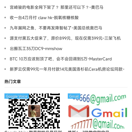
宫崎骏的电影全网下架了？ 那里还可以下？-奧巴马
收一台4刀月付 claw hk-脱氧核糖核酸
九年漏网之鱼，不要再发降智帖了-美国总统奥巴马
源支付黑五大促来了，原价899元，现在仅需399元-三架飞机
出搬瓦工35刀DC9-mmshow
BTC 10万应该到顶了吧，会不会回调到5万-MasterCard
新罗云仅需99元一年月付款14元美国洛杉矶Cera机房论坛同款-
Ymca
热门文章
Google Voice
Gmail