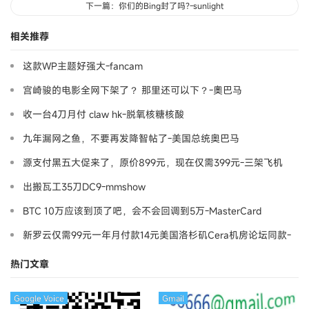
下一篇：你们的Bing封了吗?-sunlight
相关推荐
这款WP主题好强大-fancam
宫崎骏的电影全网下架了？ 那里还可以下？-奧巴马
收一台4刀月付 claw hk-脱氧核糖核酸
九年漏网之鱼，不要再发降智帖了-美国总统奥巴马
源支付黑五大促来了，原价899元，现在仅需399元-三架飞机
出搬瓦工35刀DC9-mmshow
BTC 10万应该到顶了吧，会不会回调到5万-MasterCard
新罗云仅需99元一年月付款14元美国洛杉矶Cera机房论坛同款-
Ymca
热门文章
Google Voice
Gmail