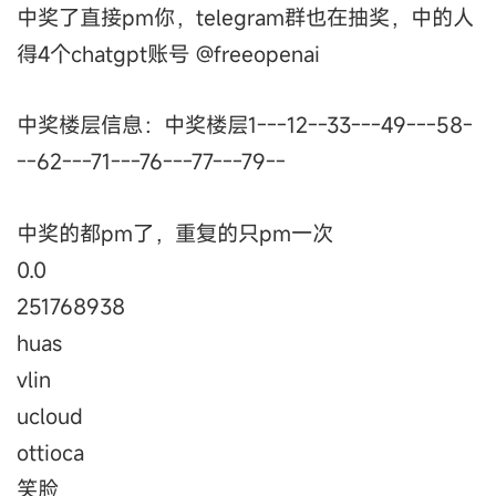
中奖了直接pm你，telegram群也在抽奖，中的人
得4个chatgpt账号 @freeopenai
中奖楼层信息：中奖楼层1---12--33---49---58-
--62---71---76---77---79--
中奖的都pm了，重复的只pm一次
0.0
251768938
huas
vlin
ucloud
ottioca
笑脸