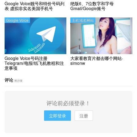
Google Voice靓号和特价号码列
绝版6、7位数字和字母
表
虚拟非实名美国手机号
Gmail/Google账号
Google Voice
主机域名网站
Google Voice号码注册
大家看教育片都去哪个网站-
Telegram/电报/纸飞机教程和注
simonw
意事项
评论
抢沙发
评论前必须登录！
立即登录
注册