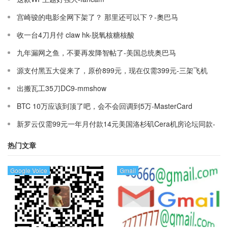
宫崎骏的电影全网下架了？ 那里还可以下？-奧巴马
收一台4刀月付 claw hk-脱氧核糖核酸
九年漏网之鱼，不要再发降智帖了-美国总统奥巴马
源支付黑五大促来了，原价899元，现在仅需399元-三架飞机
出搬瓦工35刀DC9-mmshow
BTC 10万应该到顶了吧，会不会回调到5万-MasterCard
新罗云仅需99元一年月付款14元美国洛杉矶Cera机房论坛同款-
Ymca
热门文章
Google Voice
Gmail