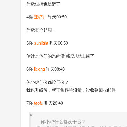
升级也搞也是醉了
4楼
逮虾户
昨天00:50
升级有个卵用...
5楼
sunlight
昨天00:59
估计是他们的系统没测试过就上线了
6楼
licong
昨天08:43
你小鸡什么都没干么？
我也升级号，就正常科学流量，没收到回收邮件
7楼
taofu
昨天23:40
你小鸡什么都没干么？