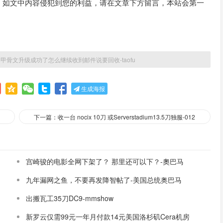
。如文中内容侵犯到您的利益，请在文章下方留言，本站会第一
»
甲骨文升级成功了怎么继续收到邮件说要回收-taofu
生成海报
下一篇：收一台 nocix 10刀 或Serverstadium13.5刀独服-012
宫崎骏的电影全网下架了？ 那里还可以下？-奧巴马
九年漏网之鱼，不要再发降智帖了-美国总统奥巴马
出搬瓦工35刀DC9-mmshow
新罗云仅需99元一年月付款14元美国洛杉矶Cera机房