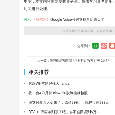
申明
：本文内容由网友收集分享，仅供学习参考使用
时间进行处理。
AD：
【好消息】
Google Voice号码支持自助购买了！
未经谷姐允许不得转载：
谷姐靓号网
分享到：
上一篇：洗碗机是智商税吗？有买过的吗？-美女约吗
相关推荐
这款WP主题好强大-fancam
收一台4刀月付 claw hk-脱氧核糖核酸
源支付黑五大促来了，原价899元，现在仅需399元-
三架飞机
BTC 10万应该到顶了吧，会不会回调到5万-