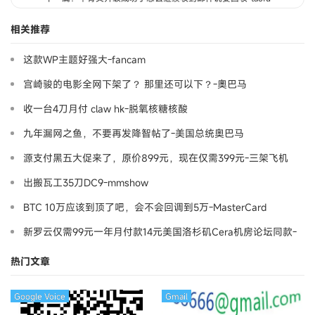
相关推荐
这款WP主题好强大-fancam
宫崎骏的电影全网下架了？ 那里还可以下？-奧巴马
收一台4刀月付 claw hk-脱氧核糖核酸
九年漏网之鱼，不要再发降智帖了-美国总统奥巴马
源支付黑五大促来了，原价899元，现在仅需399元-三架飞机
出搬瓦工35刀DC9-mmshow
BTC 10万应该到顶了吧，会不会回调到5万-MasterCard
新罗云仅需99元一年月付款14元美国洛杉矶Cera机房论坛同款-
Ymca
热门文章
Google Voice
Gmail