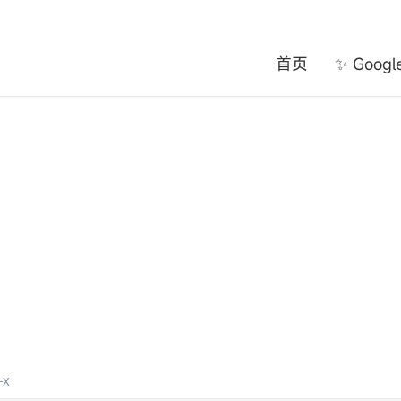
首页
✨ Goog
X​