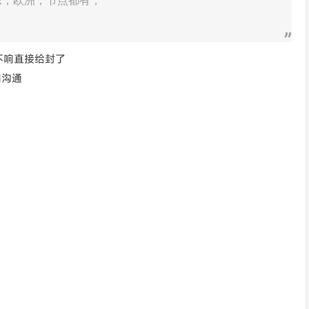
，美东，欧洲，节点都有，
不响直接给封了
知沟通