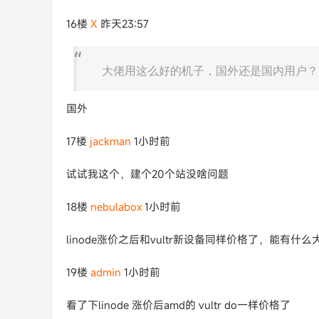
16楼
X​
昨天23:57
大佬用这么好的机子，国外还是国内用户？
国外
17楼
jackman
1小时前
试试我这个，建个20个站没啥问题
18楼
nebulabox
1小时前
linode涨价之后和vultr新设备同样价格了，能有什
19楼
аdmin
1小时前
看了下linode 涨价后amd的 vultr do一样价格了