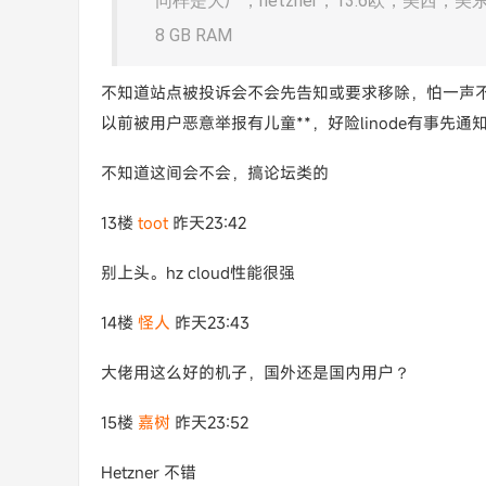
同样是大厂，hetzner，13.6欧，美西
8 GB RAM
不知道站点被投诉会不会先告知或要求移除，怕一声
以前被用户恶意举报有儿童**，好险linode有事先通
不知道这间会不会，搞论坛类的
13楼
toot
昨天23:42
别上头。hz cloud性能很强
14楼
怪人
昨天23:43
大佬用这么好的机子，国外还是国内用户？
15楼
嘉树
昨天23:52
Hetzner 不错