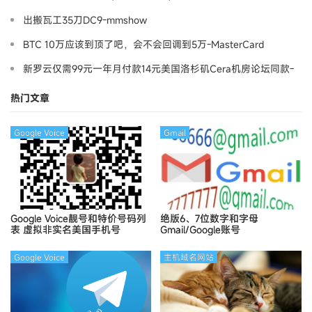
出搬瓦工35刀DC9-mmshow
BTC 10万应该到顶了吧，会不会回调到5万-MasterCard
新罗云仅需99元一年月付款14元美国洛杉矶Cera机房论坛同款-
Ymca
热门文章
Google Voice
Gmail
Google Voice靓号和特价号码列
绝版6、7位数字和字母
表
虚拟非实名美国手机号
Gmail/Google账号
Google Voice
主机域名网站