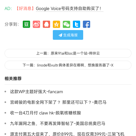
AD：
【好消息】
Google Voice号码支持自助购买了！
分享到：
生成海报
上一篇：原来91ai和loc是一个站-哔咔云
下一篇：linode和vultr具体差异在哪啊，想换服务器了-X​
相关推荐
这款WP主题好强大-fancam
宫崎骏的电影全网下架了？ 那里还可以下？-奧巴马
收一台4刀月付 claw hk-脱氧核糖核酸
九年漏网之鱼，不要再发降智帖了-美国总统奥巴马
源支付黑五大促来了，原价899元，现在仅需399元-三架飞机