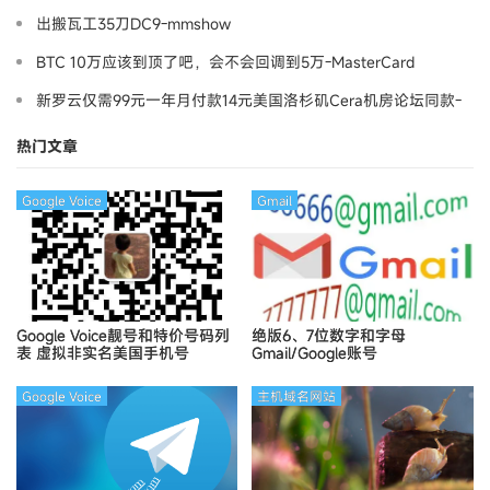
出搬瓦工35刀DC9-mmshow
BTC 10万应该到顶了吧，会不会回调到5万-MasterCard
新罗云仅需99元一年月付款14元美国洛杉矶Cera机房论坛同款-
Ymca
热门文章
Google Voice
Gmail
Google Voice靓号和特价号码列
绝版6、7位数字和字母
表
虚拟非实名美国手机号
Gmail/Google账号
Google Voice
主机域名网站