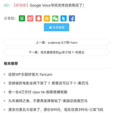
AD：
【好消息】
Google Voice号码支持自助购买了！
分享到：
生成海报
上一篇：scaleway 0.17欧-hacn
下一篇：现在最便宜的gv多少钱？-阿里云
相关推荐
这款WP主题好强大-fancam
宫崎骏的电影全网下架了？ 那里还可以下？-奧巴马
收一台4刀月付 claw hk-脱氧核糖核酸
九年漏网之鱼，不要再发降智帖了-美国总统奥巴马
源支付黑五大促来了，原价899元，现在仅需399元-三架飞机