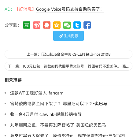
AD：
【好消息】
Google Voice号码支持自助购买了！
分享到：
生成海报
上一篇：[已出]出5台全中奖KS-LE打包出-host0108
下一篇：100元红包，请教如何找回甲骨文账号，找回密码不发邮件。-强迫症专家
相关推荐
这款WP主题好强大-fancam
宫崎骏的电影全网下架了？ 那里还可以下？-奧巴马
收一台4刀月付 claw hk-脱氧核糖核酸
九年漏网之鱼，不要再发降智帖了-美国总统奥巴马
源支付黑五大促来了，原价899元，现在仅需399元-三架飞机