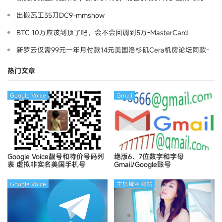
出搬瓦工35刀DC9-mmshow
BTC 10万应该到顶了吧，会不会回调到5万-MasterCard
新罗云仅需99元一年月付款14元美国洛杉矶Cera机房论坛同款-
Ymca
热门文章
Google Voice
Gmail
Google Voice靓号和特价号码列
绝版6、7位数字和字母
表
虚拟非实名美国手机号
Gmail/Google账号
Google Voice
主机域名网站