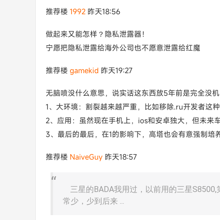
推荐楼
1992
昨天18:56
做起来又能怎样？隐私泄露器！
宁愿把隐私泄露给海外公司也不愿意泄露给红魔
推荐楼
gamekid
昨天19:27
无脑喷没什么意思，说实话这东西放5年前是完全没
1、大环境：割裂越来越严重，比如移除.ru开发者这
2、应用：虽然现在手机上，ios和安卓独大，但未
3、最后的最后，在1的影响下，高塔也会有意强制培
推荐楼
NaiveGuy
昨天18:57
三星的BADA我用过，以前用的三星S8500
常少，少到后来 ...