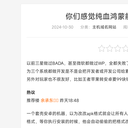
你们感觉纯血鸿蒙
2024-10-30
分类：
主机域名网站
阅读
以前三星做过BADA，甚至微软都做过WP，全都失败
为三个系统都做开发是不是会把开发者或开发公司给
另外对玩家也不很友好，比如王者苹果转安卓要99块
热议
推荐楼
余承东ᅟᅠ
昨天18:48
一个套壳安卓的机器，以为改改apk格式就会让所有人
格式，等你执行安装的时候，他会自动偷偷的把格式改回