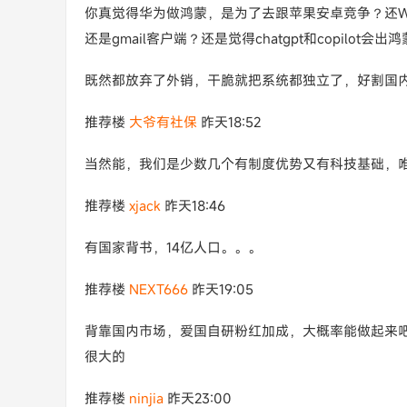
你真觉得华为做鸿蒙，是为了去跟苹果安卓竞争？还
还是gmail客户端？还是觉得chatgpt和copilot会
既然都放弃了外销，干脆就把系统都独立了，好割国
推荐楼
大爷有社保
昨天18:52
当然能，我们是少数几个有制度优势又有科技基础，
推荐楼
xjack
昨天18:46
有国家背书，14亿人口。。。
推荐楼
NEXT666
昨天19:05
背靠国内市场，爱国自研粉红加成，大概率能做起来
很大的
推荐楼
ninjia
昨天23:00