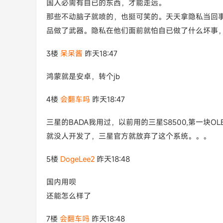
国人必需有自已的东西，才能走远。
那些不动脑子就喷的，也挺可笑的。天天拿隐私当回
品做了武器。隐私在他们面前就怕自已做了什么坏事
3楼
呆呆酱
昨天18:47
鸿蒙就是安卓，转个jb
4楼
会翻车吗
昨天18:47
三星的BADA我用过，以前用的三星S8500,第一块
就没人开发了，三星官方就放弃了这个系统。。。
5楼
DogeLee2
昨天18:48
国内用呗
还能怎么样了
7楼
会翻车吗
昨天18:48