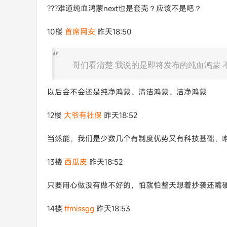
???难道纯血鸿蒙next也是套壳？应该不是吧？
10楼
首席网安
昨天18:50
哥们看清楚 我说的是即将发布的纯血鸿蒙 
以后会不会还是纯净鸿蒙、清洁鸿蒙、洁净鸿蒙
12楼
大爷有社保
昨天18:52
当然能，我们是少数几个有制度优势又有科技基础，
13楼
西瓜皮
昨天18:52
只要用心做没有做不好的，怕就怕整天想着抄袭还嘴
14楼
ffmissgg
昨天18:53