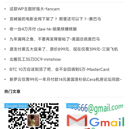
这款WP主题好强大-fancam
宫崎骏的电影全网下架了？ 那里还可以下？-奧巴马
收一台4刀月付 claw hk-脱氧核糖核酸
九年漏网之鱼，不要再发降智帖了-美国总统奥巴马
源支付黑五大促来了，原价899元，现在仅需399元-三架飞机
出搬瓦工35刀DC9-mmshow
BTC 10万应该到顶了吧，会不会回调到5万-MasterCard
新罗云仅需99元一年月付款14元美国洛杉矶Cera机房论坛同款-
Ymca
热门文章
Google Voice
Gmail