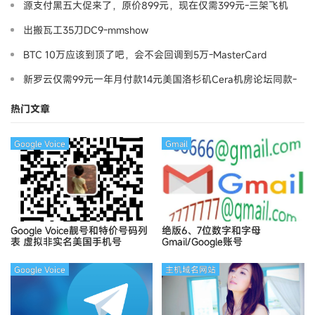
源支付黑五大促来了，原价899元，现在仅需399元-三架飞机
出搬瓦工35刀DC9-mmshow
BTC 10万应该到顶了吧，会不会回调到5万-MasterCard
新罗云仅需99元一年月付款14元美国洛杉矶Cera机房论坛同款-
Ymca
热门文章
Google Voice
Gmail
Google Voice靓号和特价号码列
绝版6、7位数字和字母
表
虚拟非实名美国手机号
Gmail/Google账号
Google Voice
主机域名网站