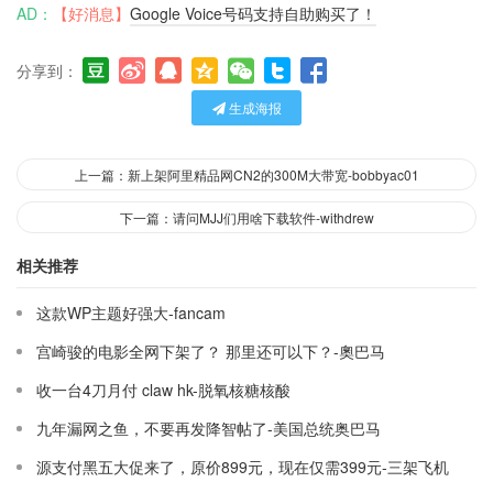
AD：
【好消息】
Google Voice号码支持自助购买了！
分享到：
生成海报
上一篇：新上架阿里精品网CN2的300M大带宽-bobbyac01
下一篇：请问MJJ们用啥下载软件-withdrew
相关推荐
这款WP主题好强大-fancam
宫崎骏的电影全网下架了？ 那里还可以下？-奧巴马
收一台4刀月付 claw hk-脱氧核糖核酸
九年漏网之鱼，不要再发降智帖了-美国总统奥巴马
源支付黑五大促来了，原价899元，现在仅需399元-三架飞机