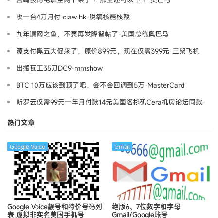
收一台4刀月付 claw hk-脱氧核糖核酸
九年漏网之鱼，不要再发降智帖了-美国总统奥巴马
源支付黑五大促来了，原价899元，现在仅需399元-三架飞机
出搬瓦工35刀DC9-mmshow
BTC 10万应该到顶了吧，会不会回调到5万-MasterCard
新罗云仅需99元一年月付款14元美国洛杉矶Cera机房论坛同款-
Ymca
热门文章
Google Voice
Gmail
Google Voice靓号和特价号码列
绝版6、7位数字和字母
表
虚拟非实名美国手机号
Gmail/Google账号