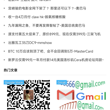
宫崎骏的电影全网下架了？ 那里还可以下？-奧巴马
收一台4刀月付 claw hk-脱氧核糖核酸
九年漏网之鱼，不要再发降智帖了-美国总统奥巴马
源支付黑五大促来了，原价899元，现在仅需399元-三架飞机
出搬瓦工35刀DC9-mmshow
BTC 10万应该到顶了吧，会不会回调到5万-MasterCard
新罗云仅需99元一年月付款14元美国洛杉矶Cera机房论坛同款-
Ymca
热门文章
Google Voice
Gmail