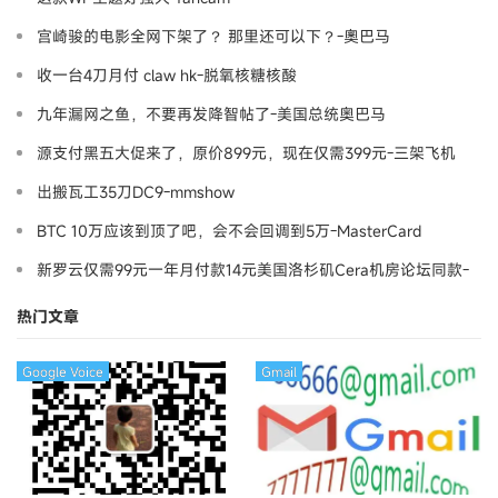
宫崎骏的电影全网下架了？ 那里还可以下？-奧巴马
收一台4刀月付 claw hk-脱氧核糖核酸
九年漏网之鱼，不要再发降智帖了-美国总统奥巴马
源支付黑五大促来了，原价899元，现在仅需399元-三架飞机
出搬瓦工35刀DC9-mmshow
BTC 10万应该到顶了吧，会不会回调到5万-MasterCard
新罗云仅需99元一年月付款14元美国洛杉矶Cera机房论坛同款-
Ymca
热门文章
Google Voice
Gmail