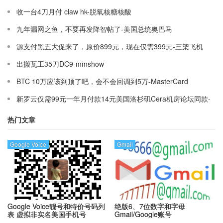
收一台4刀月付 claw hk-脱氧核糖核酸
九年漏网之鱼，不要再发降智帖了-美国总统奥巴马
源支付黑五大促来了，原价899元，现在仅需399元-三架飞机
出搬瓦工35刀DC9-mmshow
BTC 10万应该到顶了吧，会不会回调到5万-MasterCard
新罗云仅需99元一年月付款14元美国洛杉矶Cera机房论坛同款-
Ymca
热门文章
Google Voice
Gmail
Google Voice靓号和特价号码列
绝版6、7位数字和字母
表
虚拟非实名美国手机号
Gmail/Google账号