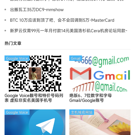
出搬瓦工35刀DC9-mmshow
BTC 10万应该到顶了吧，会不会回调到5万-MasterCard
新罗云仅需99元一年月付款14元美国洛杉矶Cera机房论坛同款-
Ymca
热门文章
Google Voice
Gmail
Google Voice靓号和特价号码列
绝版6、7位数字和字母
表
虚拟非实名美国手机号
Gmail/Google账号
Google Voice
主机域名网站