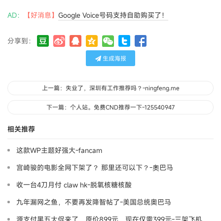
AD：
【好消息】
Google Voice号码支持自助购买了！
分享到：
生成海报
上一篇：失业了，深圳有工作推荐吗？-ningfeng.me
下一篇：个人站。免费CND推荐一下-125540947
相关推荐
这款WP主题好强大-fancam
宫崎骏的电影全网下架了？ 那里还可以下？-奧巴马
收一台4刀月付 claw hk-脱氧核糖核酸
九年漏网之鱼，不要再发降智帖了-美国总统奥巴马
源支付黑五大促来了，原价899元，现在仅需399元-三架飞机