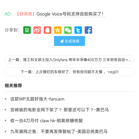
AD：
【好消息】
Google Voice号码支持自助购买了！
分享到：
生成海报
上一篇：理工科女硕士加入Onlyfans 两年半净赚400万刀 三年财务自由-redneck
下一篇：上次撞烂的车修好了，但有些问题不太懂 。-reg01
相关推荐
这款WP主题好强大-fancam
宫崎骏的电影全网下架了？ 那里还可以下？-奧巴马
收一台4刀月付 claw hk-脱氧核糖核酸
九年漏网之鱼，不要再发降智帖了-美国总统奥巴马