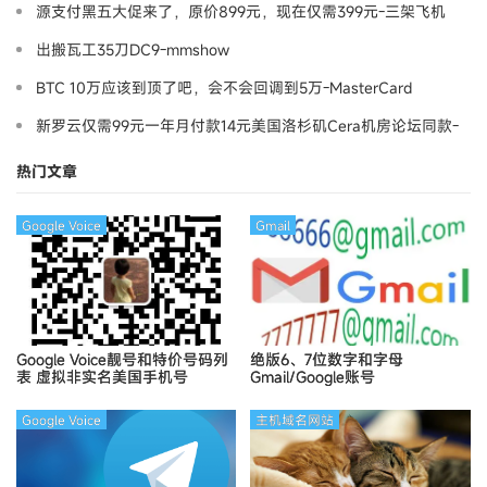
源支付黑五大促来了，原价899元，现在仅需399元-三架飞机
出搬瓦工35刀DC9-mmshow
BTC 10万应该到顶了吧，会不会回调到5万-MasterCard
新罗云仅需99元一年月付款14元美国洛杉矶Cera机房论坛同款-
Ymca
热门文章
Google Voice
Gmail
Google Voice靓号和特价号码列
绝版6、7位数字和字母
表
虚拟非实名美国手机号
Gmail/Google账号
Google Voice
主机域名网站