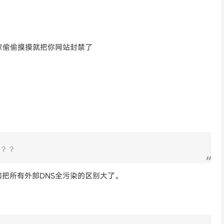
家偷偷摸摸就把你网站封禁了
？？
。。这和把所有外部DNS全污染的区别大了。