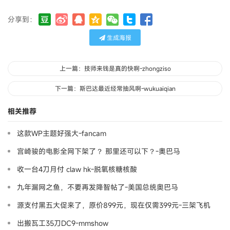
分享到：
生成海报
上一篇：技师来钱是真的快啊-zhongziso
下一篇：斯巴达最近经常抽风啊-wukuaiqian
相关推荐
这款WP主题好强大-fancam
宫崎骏的电影全网下架了？ 那里还可以下？-奧巴马
收一台4刀月付 claw hk-脱氧核糖核酸
九年漏网之鱼，不要再发降智帖了-美国总统奥巴马
源支付黑五大促来了，原价899元，现在仅需399元-三架飞机
出搬瓦工35刀DC9-mmshow