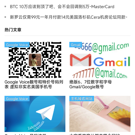
BTC 10万应该到顶了吧，会不会回调到5万-MasterCard
新罗云仅需99元一年月付款14元美国洛杉矶Cera机房论坛同款-
Ymca
热门文章
Google Voice
Gmail
Google Voice靓号和特价号码列
绝版6、7位数字和字母
表
虚拟非实名美国手机号
Gmail/Google账号
Google Voice
主机域名网站