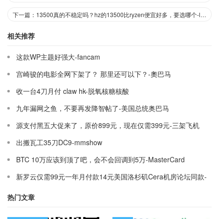
下一篇：13500真的不稳定吗？hz的13500比ryzen便宜好多，要选哪个-lewissue
相关推荐
这款WP主题好强大-fancam
宫崎骏的电影全网下架了？ 那里还可以下？-奧巴马
收一台4刀月付 claw hk-脱氧核糖核酸
九年漏网之鱼，不要再发降智帖了-美国总统奥巴马
源支付黑五大促来了，原价899元，现在仅需399元-三架飞机
出搬瓦工35刀DC9-mmshow
BTC 10万应该到顶了吧，会不会回调到5万-MasterCard
新罗云仅需99元一年月付款14元美国洛杉矶Cera机房论坛同款-
Ymca
热门文章