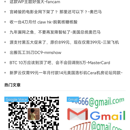
这款WP主题好强大-fancam
宫崎骏的电影全网下架了？ 那里还可以下？-奧巴马
收一台4刀月付 claw hk-脱氧核糖核酸
九年漏网之鱼，不要再发降智帖了-美国总统奥巴马
源支付黑五大促来了，原价899元，现在仅需399元-三架飞机
出搬瓦工35刀DC9-mmshow
BTC 10万应该到顶了吧，会不会回调到5万-MasterCard
新罗云仅需99元一年月付款14元美国洛杉矶Cera机房论坛同款-
Ymca
热门文章
Google Voice
Gmail