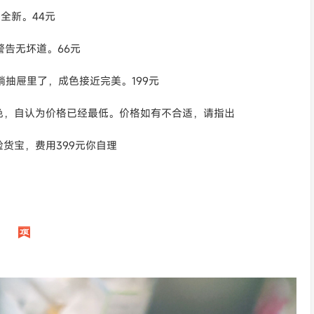
乎全新。44元
警告无坏道。66元
就躺抽屉里了，成色接近完美。199元
色，自认为价格已经最低。价格如有不合适，请指出
宝，费用39.9元你自理