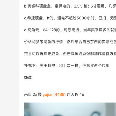
b.奥睿科硬盘盒，带供电的，2.5寸和3.5寸通用，几
c.希捷硬盘，1t的，通电不超过3000小时，已扫，无
d.锐角云，64+128的，纯原无拆，当年买来没多久
价格均参考咸鱼的行情，然后结合自己东西的实际成
交易可以选择走咸鱼，但走咸鱼必须强制加咸鱼官方验货
补充下：关于邮费，和上次一样，任意买两个包邮
热议
来自 2#楼
yujianr44881
昨天19:46