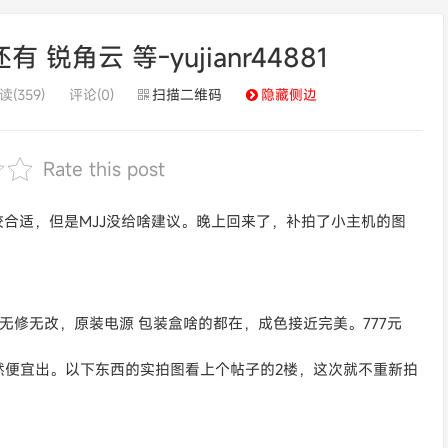
有 锐角云 等-yujianr44881
读(359)
评论(0)
扫描二维码
隐藏侧边
Rate this post
比较合适，但是MJJ没给啥建议。晚上回来了，补拍了小主机的图
原无拆无修无改，原装电源 包装盒啥的都在，成色接近完美。777元
然便宜出。以下东西的实拍图看上个帖子的2楼，这次就不重新拍