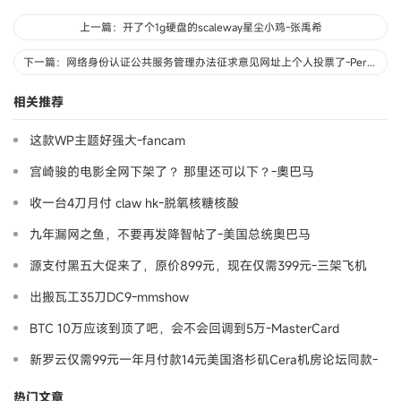
上一篇：开了个1g硬盘的scaleway星尘小鸡-张禹希
下一篇：网络身份认证公共服务管理办法征求意见网址上个人投票了-Perfwiki
相关推荐
这款WP主题好强大-fancam
宫崎骏的电影全网下架了？ 那里还可以下？-奧巴马
收一台4刀月付 claw hk-脱氧核糖核酸
九年漏网之鱼，不要再发降智帖了-美国总统奥巴马
源支付黑五大促来了，原价899元，现在仅需399元-三架飞机
出搬瓦工35刀DC9-mmshow
BTC 10万应该到顶了吧，会不会回调到5万-MasterCard
新罗云仅需99元一年月付款14元美国洛杉矶Cera机房论坛同款-
Ymca
热门文章