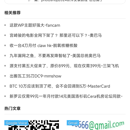
相关推荐
这款WP主题好强大-fancam
宫崎骏的电影全网下架了？ 那里还可以下？-奧巴马
收一台4刀月付 claw hk-脱氧核糖核酸
九年漏网之鱼，不要再发降智帖了-美国总统奥巴马
源支付黑五大促来了，原价899元，现在仅需399元-三架飞机
出搬瓦工35刀DC9-mmshow
BTC 10万应该到顶了吧，会不会回调到5万-MasterCard
新罗云仅需99元一年月付款14元美国洛杉矶Cera机房论坛同款-
Ymca
热门文章
Google Voice
Gmail