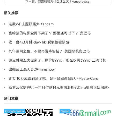
下一篇：幻兽帕鲁为什么这么火？-onebrowser
相关推荐
这款WP主题好强大-fancam
宫崎骏的电影全网下架了？ 那里还可以下？-奧巴马
收一台4刀月付 claw hk-脱氧核糖核酸
九年漏网之鱼，不要再发降智帖了-美国总统奥巴马
源支付黑五大促来了，原价899元，现在仅需399元-三架飞机
出搬瓦工35刀DC9-mmshow
BTC 10万应该到顶了吧，会不会回调到5万-MasterCard
新罗云仅需99元一年月付款14元美国洛杉矶Cera机房论坛同款-
Ymca
热门文章
Google Voice
Gmail