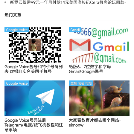
新罗云仅需99元一年月付款14元美国洛杉矶Cera机房论坛同款-
Ymca
热门文章
Google Voice
Gmail
Google Voice靓号和特价号码列
绝版6、7位数字和字母
表
虚拟非实名美国手机号
Gmail/Google账号
Google Voice
主机域名网站
Google Voice号码注册
大家看教育片都去哪个网站-
Telegram/电报/纸飞机教程和注
simonw
意事项