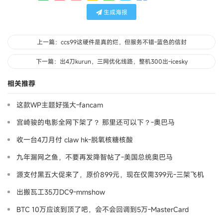
生成海报
上一篇：ccs99这硬件是真的烂，但服务不错-蓝色的信封
下一篇：出4刀kurun，三网优化线路，整机300出-icesky
相关推荐
这款WP主题好强大-fancam
宫崎骏的电影全网下架了？ 那里还可以下？-奧巴马
收一台4刀月付 claw hk-脱氧核糖核酸
九年漏网之鱼，不要再发降智帖了-美国总统奥巴马
源支付黑五大促来了，原价899元，现在仅需399元-三架飞机
出搬瓦工35刀DC9-mmshow
BTC 10万应该到顶了吧，会不会回调到5万-MasterCard