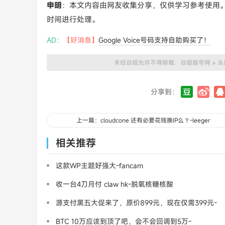
申明
：本文内容由网友收集分享，仅供学习参考使用
时间进行处理。
AD：
【好消息】
Google Voice号码支持自助购买了！
未经谷姐允许不得转载：
谷姐靓号网
»
头
分享到：
上一篇：cloudcone 还有必要花钱换IP么？-leeger
相关推荐
这款WP主题好强大-fancam
收一台4刀月付 claw hk-脱氧核糖核酸
源支付黑五大促来了，原价899元，现在仅需399元-
三架飞机
BTC 10万应该到顶了吧，会不会回调到5万-