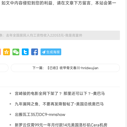
。如文中内容侵犯到您的利益，请在文章下方留言，本站会第一
条：去年全国居民人均工资性收入22053元-我是高富帅
生成海报
下一篇：【已收】收甲骨文春川-hnldwujian
宫崎骏的电影全网下架了？ 那里还可以下？-奧巴马
九年漏网之鱼，不要再发降智帖了-美国总统奥巴马
出搬瓦工35刀DC9-mmshow
新罗云仅需99元一年月付款14元美国洛杉矶Cera机房