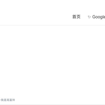
首页
✨ Goog
-我是高富帅