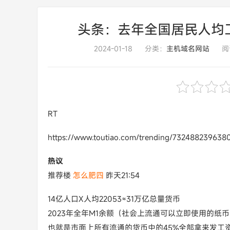
头条：去年全国居民人均工
2024-01-18
分类：
主机域名网站
阅
RT
https://www.toutiao.com/trending/732488239638
热议
推荐楼
怎么肥四
昨天21:54
14亿人口X人均22053≈31万亿总量货币
2023年全年M1余额（社会上流通可以立即使用的纸
也就是市面上所有流通的货币中的45%全部拿来发工