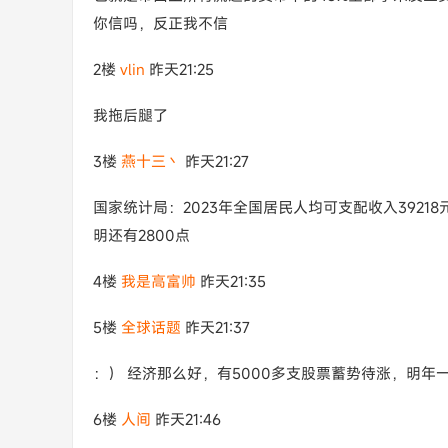
你信吗，反正我不信
2楼
vlin
昨天21:25
我拖后腿了
3楼
燕十三丶
昨天21:27
国家统计局：2023年全国居民人均可支配收入39218
明还有2800点
4楼
我是高富帅
昨天21:35
5楼
全球话题
昨天21:37
：） 经济那么好，有5000多支股票蓄势待涨，明年
6楼
人间
昨天21:46