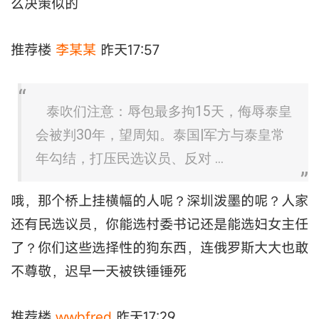
么决策似的
推荐楼
李某某
昨天17:57
泰吹们注意：辱包最多拘15天，侮辱泰皇
会被判30年，望周知。泰国|军方与泰皇常
年勾结，打压民选议员、反对 ...
哦，那个桥上挂横幅的人呢？深圳泼墨的呢？人家
还有民选议员，你能选村委书记还是能选妇女主任
了？你们这些选择性的狗东西，连俄罗斯大大也敢
不尊敬，迟早一天被铁锤锤死
推荐楼
wwbfred
昨天17:29