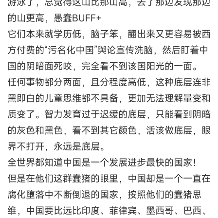
游泳了，总觉得这山比那山高，去了那边发现那边
的山更高，愚蠢BUFF+
它们本来就学历低，脑子笨，翻出来又更容易被西
方付费的“污名化中国”舆论宣传洗脑，然后盯着中
国的阴暗面死咬，完全看不到该国阳光的一面。
任何事物都分两面，且分程度高低，这种底层连非
黑即白的儿童思维都不具备，更加无法理解量变和
质变了。智力发育过于迟缓的底层，只能看到阴暗
的灰色和黑色，看不到其它颜色，活该做底层，眼
界不打开，永远是底层。
全世界都知道中国是一个发展进步最快的国家！
但是在他们这群蠢猪的眼里，中国却是一个一直在
腐化堕落中不断倒退的国家，按照他们的蠢猪思
维，中国要比远比印度、菲律宾、墨西哥、巴西、