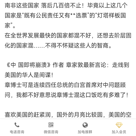
南非这些国家 落后几百倍不止！毕竟以上这几个
国家是“既有公民责任又有**选票”的“灯塔样板国
家”。
在全世界发展最快的国家都混不好，还想去阶层固
化的国家混……不得不怀疑这些人的智商。
《中 国即将崩溃》作者 章家敦最新言论：走线到
美国的华人是间谍！
章博士可是连续四任总统的白宫首席对中问题顾
问，我都不好意思说章博士混这口饭吃有多难了！
喜欢美国的赶紧润，国外的月亮比较圆，美国的空
气尤其甜！
电话咨询
微信咨询
加电报群
加入会员
别特么一天就会吹和舔，有种行动起来，凤姐等你