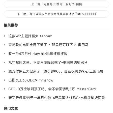
上一篇：闲置的CC杜甫干嘛好？-饕餮
下一篇：有什么虚拟产品是女性最喜欢消费的呢-5000000
相关推荐
这款WP主题好强大-fancam
宫崎骏的电影全网下架了？ 那里还可以下？-奧巴马
收一台4刀月付 claw hk-脱氧核糖核酸
九年漏网之鱼，不要再发降智帖了-美国总统奥巴马
源支付黑五大促来了，原价899元，现在仅需399元-三架飞机
出搬瓦工35刀DC9-mmshow
BTC 10万应该到顶了吧，会不会回调到5万-MasterCard
新罗云仅需99元一年月付款14元美国洛杉矶Cera机房论坛同款-
Ymca
热门文章