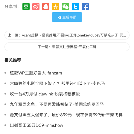
分享到：
生成海报
上一篇：vcard虚拟卡是真好用,不要kyc王炸,onekey,dupay可以吃灰了-元宇宙
下一篇：甲骨文注册流程-三氧化二砷
相关推荐
这款WP主题好强大-fancam
宫崎骏的电影全网下架了？ 那里还可以下？-奧巴马
收一台4刀月付 claw hk-脱氧核糖核酸
九年漏网之鱼，不要再发降智帖了-美国总统奥巴马
源支付黑五大促来了，原价899元，现在仅需399元-三架飞机
出搬瓦工35刀DC9-mmshow