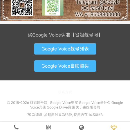
买Google Voice认准【谷姐靓号网】
Google Voice靓号列表
Google Voice自助购买
联系方式
© 2018-2026
谷姐靓号网
Google Voice购买
Google Voice是什么
Google
Voice充值
Google Drive资源
关于谷姐靓号网
75 次请求, 加载用时 0.385秒, 使用内存 16.50MB