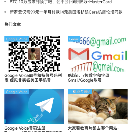
BTC 10万应该到顶了吧，会不会回调到5万-MasterCard
新罗云仅需99元一年月付款14元美国洛杉矶Cera机房论坛同款-
Ymca
热门文章
Google Voice
Gmail
Google Voice靓号和特价号码列
绝版6、7位数字和字母
表
虚拟非实名美国手机号
Gmail/Google账号
Google Voice
主机域名网站
Google Voice号码注册
大家看教育片都去哪个网站-