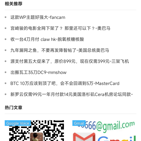
相关推荐
这款WP主题好强大-fancam
宫崎骏的电影全网下架了？ 那里还可以下？-奧巴马
收一台4刀月付 claw hk-脱氧核糖核酸
九年漏网之鱼，不要再发降智帖了-美国总统奥巴马
源支付黑五大促来了，原价899元，现在仅需399元-三架飞机
出搬瓦工35刀DC9-mmshow
BTC 10万应该到顶了吧，会不会回调到5万-MasterCard
新罗云仅需99元一年月付款14元美国洛杉矶Cera机房论坛同款-
Ymca
热门文章
Google Voice
Gmail