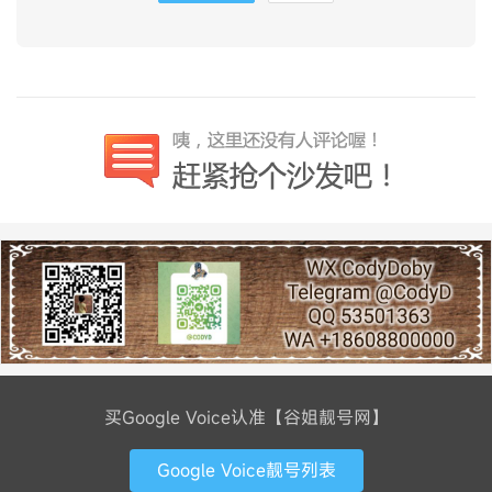
买Google Voice认准【谷姐靓号网】
Google Voice靓号列表