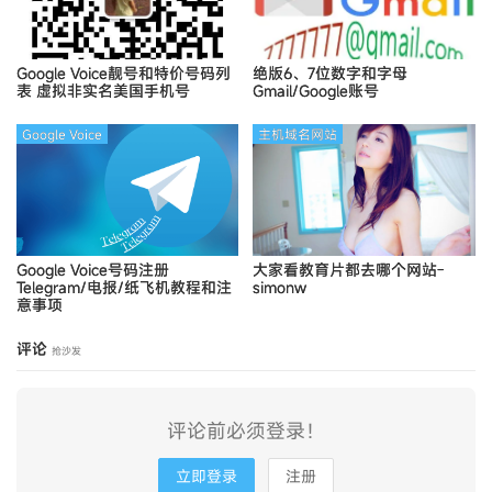
Google Voice靓号和特价号码列
绝版6、7位数字和字母
表
虚拟非实名美国手机号
Gmail/Google账号
Google Voice
主机域名网站
Google Voice号码注册
大家看教育片都去哪个网站-
Telegram/电报/纸飞机教程和注
simonw
意事项
评论
抢沙发
评论前必须登录！
立即登录
注册