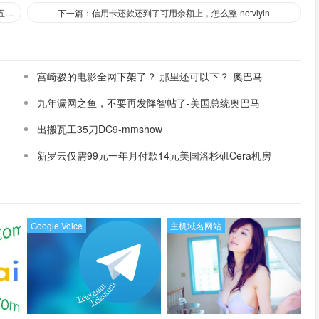
上一篇：【已出】看见CloudCone新机价乐了，试出一个去年黑五款-3344521qq
下一篇：信用卡还款还到了可用余额上，怎么整-netviyin
宫崎骏的电影全网下架了？ 那里还可以下？-奧巴马
九年漏网之鱼，不要再发降智帖了-美国总统奥巴马
出搬瓦工35刀DC9-mmshow
新罗云仅需99元一年月付款14元美国洛杉矶Cera机房
论坛同款-Ymca
Google Voice
主机域名网站