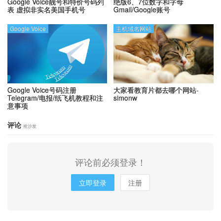
Google Voice靓号和特价号码列
绝版6、7位数字和字母
表
虚拟非实名美国手机号
Gmail/Google账号
Google Voice
主机域名网站
Google Voice号码注册
大家看教育片都去哪个网站-
Telegram/电报/纸飞机教程和注
simonw
意事项
评论
抢沙发
评论前必须登录！
立即登录
注册