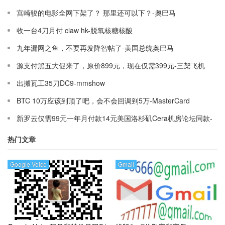
宫崎骏的电影全网下架了？ 那里还可以下？-奧巴马
收一台4刀月付 claw hk-脱氧核糖核酸
九年漏网之鱼，不要再发降智帖了-美国总统奥巴马
源支付黑五大促来了，原价899元，现在仅需399元-三架飞机
出搬瓦工35刀DC9-mmshow
BTC 10万应该到顶了吧，会不会回调到5万-MasterCard
新罗云仅需99元一年月付款14元美国洛杉矶Cera机房论坛同款-
Ymca
热门文章
Google Voice
Gmail