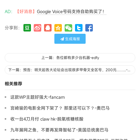
AD：
【好消息】
Google Voice号码支持自助购买了！
分享到：
生成海报
上一篇：各位都有多少台机器-edfy
下一篇：预告：明天起各大论坛会出现很多甲骨文全区号，200元……..-KuaiKan
相关推荐
这款WP主题好强大-fancam
宫崎骏的电影全网下架了？ 那里还可以下？-奧巴马
收一台4刀月付 claw hk-脱氧核糖核酸
九年漏网之鱼，不要再发降智帖了-美国总统奥巴马