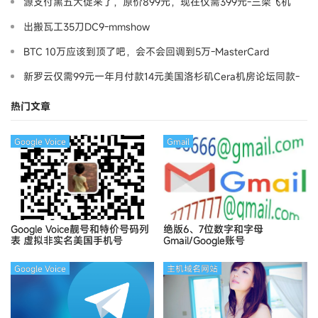
源支付黑五大促来了，原价899元，现在仅需399元-三架飞机
出搬瓦工35刀DC9-mmshow
BTC 10万应该到顶了吧，会不会回调到5万-MasterCard
新罗云仅需99元一年月付款14元美国洛杉矶Cera机房论坛同款-
Ymca
热门文章
Google Voice
Gmail
Google Voice靓号和特价号码列
绝版6、7位数字和字母
表
虚拟非实名美国手机号
Gmail/Google账号
Google Voice
主机域名网站