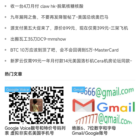
收一台4刀月付 claw hk-脱氧核糖核酸
九年漏网之鱼，不要再发降智帖了-美国总统奥巴马
源支付黑五大促来了，原价899元，现在仅需399元-三架飞机
出搬瓦工35刀DC9-mmshow
BTC 10万应该到顶了吧，会不会回调到5万-MasterCard
新罗云仅需99元一年月付款14元美国洛杉矶Cera机房论坛同款-
Ymca
热门文章
Google Voice
Gmail
Google Voice靓号和特价号码列
绝版6、7位数字和字母
表
虚拟非实名美国手机号
Gmail/Google账号