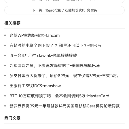
下一篇：15pro抢到了还能加价卖吗-窝窝头
相关推荐
这款WP主题好强大-fancam
宫崎骏的电影全网下架了？ 那里还可以下？-奧巴马
收一台4刀月付 claw hk-脱氧核糖核酸
九年漏网之鱼，不要再发降智帖了-美国总统奥巴马
源支付黑五大促来了，原价899元，现在仅需399元-三架飞机
出搬瓦工35刀DC9-mmshow
BTC 10万应该到顶了吧，会不会回调到5万-MasterCard
新罗云仅需99元一年月付款14元美国洛杉矶Cera机房论坛同款-
Ymca
热门文章