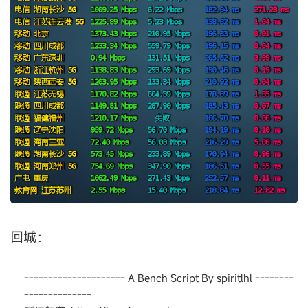
回城：
--------------------- A Bench Script By spiritlhl --------
--------------