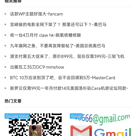
相关推荐
这款WP主题好强大-fancam
宫崎骏的电影全网下架了？ 那里还可以下？-奧巴马
收一台4刀月付 claw hk-脱氧核糖核酸
九年漏网之鱼，不要再发降智帖了-美国总统奥巴马
源支付黑五大促来了，原价899元，现在仅需399元-三架飞机
出搬瓦工35刀DC9-mmshow
BTC 10万应该到顶了吧，会不会回调到5万-MasterCard
新罗云仅需99元一年月付款14元美国洛杉矶Cera机房论坛同款-
Ymca
热门文章
Google Voice
Gmail