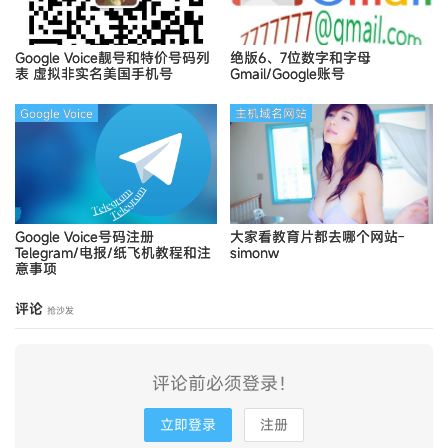
Google Voice靓号和特价号码列
绝版6、7位数字和字母
表
虚拟非实名美国手机号
Gmail/Google账号
Google Voice
主机域名网站
Google Voice号码注册
大家看教育片都去哪个网站-
Telegram/电报/纸飞机教程和注
simonw
意事项
评论
抢沙发
评论前必须登录！
立即登录
注册