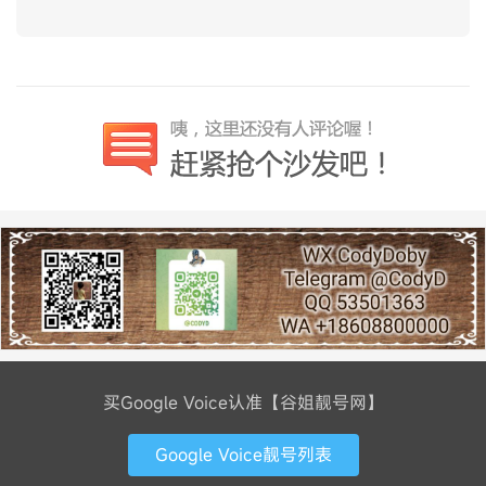
买Google Voice认准【谷姐靓号网】
Google Voice靓号列表