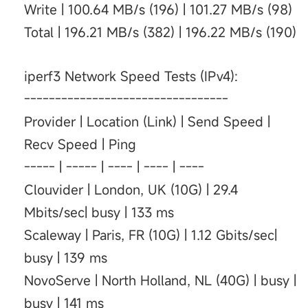
Write | 100.64 MB/s (196) | 101.27 MB/s (98)
Total | 196.21 MB/s (382) | 196.22 MB/s (190)
iperf3 Network Speed Tests (IPv4):
---------------------------------
Provider | Location (Link) | Send Speed |
Recv Speed | Ping
----- | ----- | ---- | ---- | ----
Clouvider | London, UK (10G) | 29.4
Mbits/sec| busy | 133 ms
Scaleway | Paris, FR (10G) | 1.12 Gbits/sec|
busy | 139 ms
NovoServe | North Holland, NL (40G) | busy |
busy | 141 ms