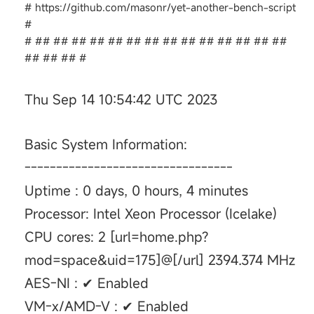
# https://github.com/masonr/yet-another-bench-script
#
# ## ## ## ## ## ## ## ## ## ## ## ## ## ##
## ## ## #
Thu Sep 14 10:54:42 UTC 2023
Basic System Information:
---------------------------------
Uptime : 0 days, 0 hours, 4 minutes
Processor: Intel Xeon Processor (Icelake)
CPU cores: 2 [url=home.php?
mod=space&uid=175]@[/url] 2394.374 MHz
AES-NI : ✔ Enabled
VM-x/AMD-V : ✔ Enabled