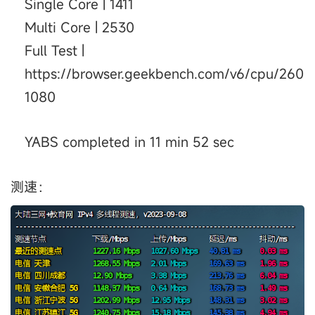
Single Core | 1411
Multi Core | 2530
Full Test |
https://browser.geekbench.com/v6/cpu/260
1080
YABS completed in 11 min 52 sec
测速：