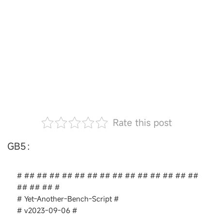
Rate this post
GB5：
# ## ## ## ## ## ## ## ## ## ## ## ## ## ##
## ## ## #
# Yet-Another-Bench-Script #
# v2023-09-06 #