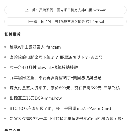
上一篇：灵魂发问，国内哪个机房支持广播ip-ximen
下一篇：玩了MJJ的 176复古酒馆传奇 给T了-myali
相关推荐
这款WP主题好强大-fancam
宫崎骏的电影全网下架了？ 那里还可以下？-奧巴马
收一台4刀月付 claw hk-脱氧核糖核酸
九年漏网之鱼，不要再发降智帖了-美国总统奥巴马
源支付黑五大促来了，原价899元，现在仅需399元-三架飞机
出搬瓦工35刀DC9-mmshow
BTC 10万应该到顶了吧，会不会回调到5万-MasterCard
新罗云仅需99元一年月付款14元美国洛杉矶Cera机房论坛同款-
Ymca
热门文章