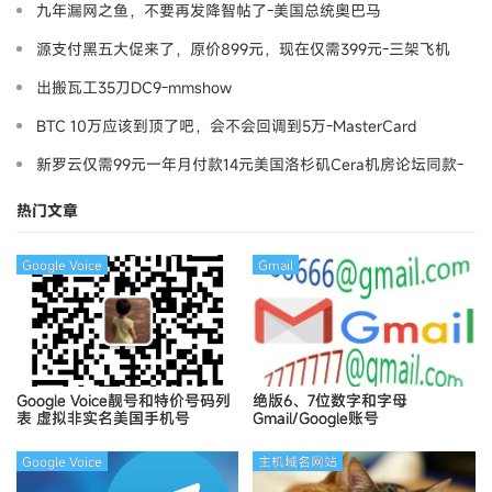
九年漏网之鱼，不要再发降智帖了-美国总统奥巴马
源支付黑五大促来了，原价899元，现在仅需399元-三架飞机
出搬瓦工35刀DC9-mmshow
BTC 10万应该到顶了吧，会不会回调到5万-MasterCard
新罗云仅需99元一年月付款14元美国洛杉矶Cera机房论坛同款-
Ymca
热门文章
Google Voice
Gmail
Google Voice靓号和特价号码列
绝版6、7位数字和字母
表
虚拟非实名美国手机号
Gmail/Google账号
Google Voice
主机域名网站