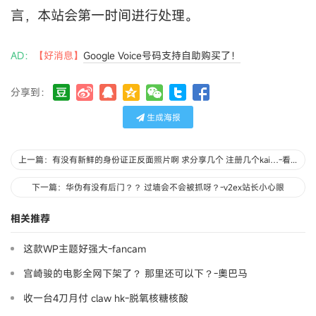
言，本站会第一时间进行处理。
AD：
【好消息】
Google Voice号码支持自助购买了！
分享到：
生成海报
上一篇：有没有新鲜的身份证正反面照片啊 求分享几个 注册几个kai…-看我签名.
下一篇：华伪有没有后门？？ 过墙会不会被抓呀？-v2ex站长小心眼
相关推荐
这款WP主题好强大-fancam
宫崎骏的电影全网下架了？ 那里还可以下？-奧巴马
收一台4刀月付 claw hk-脱氧核糖核酸