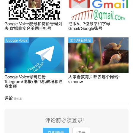
Google Voice靓号和特价号码列
绝版6、7位数字和字母
表
虚拟非实名美国手机号
Gmail/Google账号
Google Voice
主机域名网站
Google Voice号码注册
大家看教育片都去哪个网站-
Telegram/电报/纸飞机教程和注
simonw
意事项
评论
抢沙发
评论前必须登录！
立即登录
注册