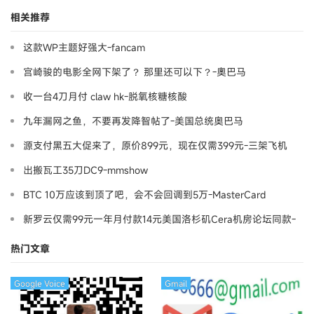
相关推荐
这款WP主题好强大-fancam
宫崎骏的电影全网下架了？ 那里还可以下？-奧巴马
收一台4刀月付 claw hk-脱氧核糖核酸
九年漏网之鱼，不要再发降智帖了-美国总统奥巴马
源支付黑五大促来了，原价899元，现在仅需399元-三架飞机
出搬瓦工35刀DC9-mmshow
BTC 10万应该到顶了吧，会不会回调到5万-MasterCard
新罗云仅需99元一年月付款14元美国洛杉矶Cera机房论坛同款-
Ymca
热门文章
Google Voice
Gmail