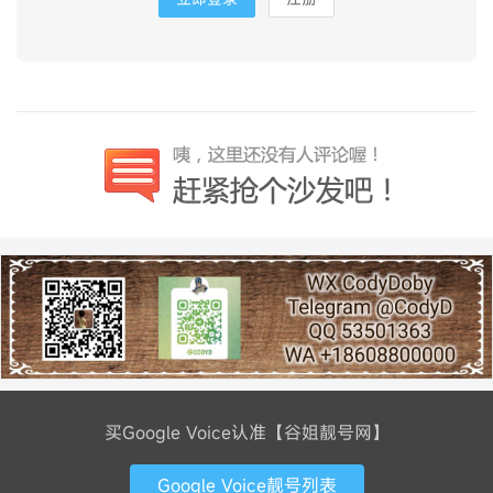
买Google Voice认准【谷姐靓号网】
Google Voice靓号列表