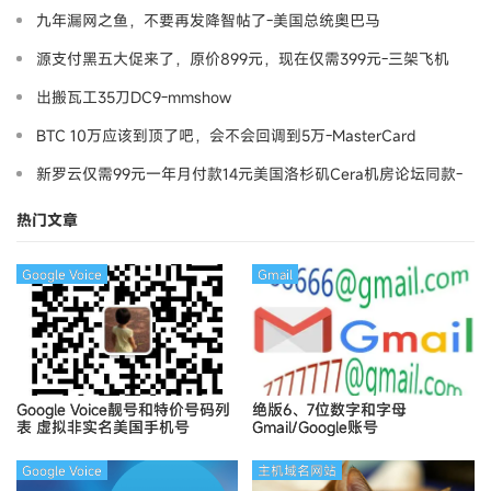
九年漏网之鱼，不要再发降智帖了-美国总统奥巴马
源支付黑五大促来了，原价899元，现在仅需399元-三架飞机
出搬瓦工35刀DC9-mmshow
BTC 10万应该到顶了吧，会不会回调到5万-MasterCard
新罗云仅需99元一年月付款14元美国洛杉矶Cera机房论坛同款-
Ymca
热门文章
Google Voice
Gmail
Google Voice靓号和特价号码列
绝版6、7位数字和字母
表
虚拟非实名美国手机号
Gmail/Google账号
Google Voice
主机域名网站