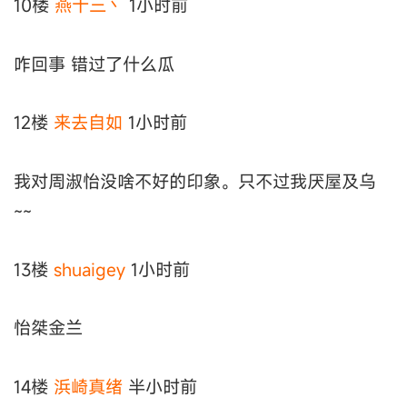
10楼
燕十三丶
1小时前
咋回事 错过了什么瓜
12楼
来去自如
1小时前
我对周淑怡没啥不好的印象。只不过我厌屋及乌
~~
13楼
shuaigey
1小时前
怡桀金兰
14楼
浜崎真绪
半小时前