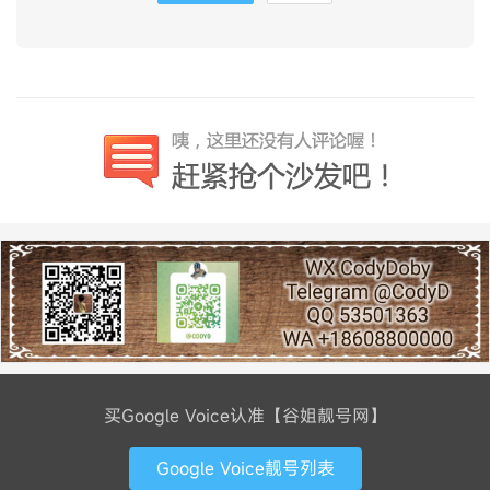
买Google Voice认准【谷姐靓号网】
Google Voice靓号列表