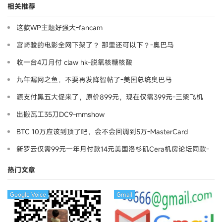
相关推荐
这款WP主题好强大-fancam
宫崎骏的电影全网下架了？ 那里还可以下？-奧巴马
收一台4刀月付 claw hk-脱氧核糖核酸
九年漏网之鱼，不要再发降智帖了-美国总统奥巴马
源支付黑五大促来了，原价899元，现在仅需399元-三架飞机
出搬瓦工35刀DC9-mmshow
BTC 10万应该到顶了吧，会不会回调到5万-MasterCard
新罗云仅需99元一年月付款14元美国洛杉矶Cera机房论坛同款-
Ymca
热门文章
Google Voice
Gmail