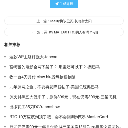
生成海报
上一篇：reality协议已死-长弓射太阳
下一篇：买HW MATE60 PRO的人有吗？-yjjj
相关推荐
这款WP主题好强大-fancam
宫崎骏的电影全网下架了？ 那里还可以下？-奧巴马
收一台4刀月付 claw hk-脱氧核糖核酸
九年漏网之鱼，不要再发降智帖了-美国总统奥巴马
源支付黑五大促来了，原价899元，现在仅需399元-三架飞机
出搬瓦工35刀DC9-mmshow
BTC 10万应该到顶了吧，会不会回调到5万-MasterCard
新罗云仅需99元一年月付款14元美国洛杉矶Cera机房论坛同款-