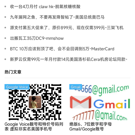
收一台4刀月付 claw hk-脱氧核糖核酸
九年漏网之鱼，不要再发降智帖了-美国总统奥巴马
源支付黑五大促来了，原价899元，现在仅需399元-三架飞机
出搬瓦工35刀DC9-mmshow
BTC 10万应该到顶了吧，会不会回调到5万-MasterCard
新罗云仅需99元一年月付款14元美国洛杉矶Cera机房论坛同款-
Ymca
热门文章
Google Voice
Gmail
Google Voice靓号和特价号码列
绝版6、7位数字和字母
表
虚拟非实名美国手机号
Gmail/Google账号