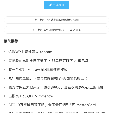
生成海报
上一篇：ion 洛杉矶小鸡离线-fatal
下一篇：没必要顶我贴了。-伴之则安
相关推荐
这款WP主题好强大-fancam
宫崎骏的电影全网下架了？ 那里还可以下？-奧巴马
收一台4刀月付 claw hk-脱氧核糖核酸
九年漏网之鱼，不要再发降智帖了-美国总统奥巴马
源支付黑五大促来了，原价899元，现在仅需399元-三架飞机
出搬瓦工35刀DC9-mmshow
BTC 10万应该到顶了吧，会不会回调到5万-MasterCard