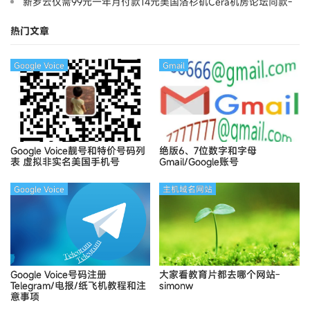
新罗云仅需99元一年月付款14元美国洛杉矶Cera机房论坛同款-
Ymca
热门文章
Google Voice
Gmail
Google Voice靓号和特价号码列
绝版6、7位数字和字母
表
虚拟非实名美国手机号
Gmail/Google账号
Google Voice
主机域名网站
Google Voice号码注册
大家看教育片都去哪个网站-
Telegram/电报/纸飞机教程和注
simonw
意事项