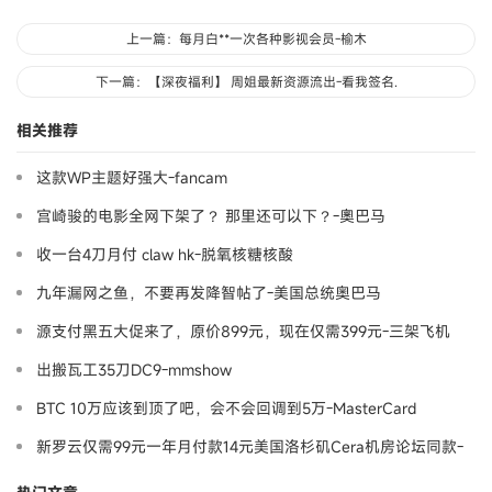
上一篇：每月白**一次各种影视会员-榆木
下一篇：【深夜福利】 周姐最新资源流出-看我签名.
相关推荐
这款WP主题好强大-fancam
宫崎骏的电影全网下架了？ 那里还可以下？-奧巴马
收一台4刀月付 claw hk-脱氧核糖核酸
九年漏网之鱼，不要再发降智帖了-美国总统奥巴马
源支付黑五大促来了，原价899元，现在仅需399元-三架飞机
出搬瓦工35刀DC9-mmshow
BTC 10万应该到顶了吧，会不会回调到5万-MasterCard
新罗云仅需99元一年月付款14元美国洛杉矶Cera机房论坛同款-
Ymca