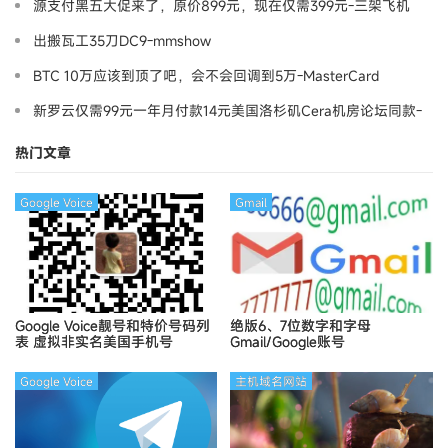
源支付黑五大促来了，原价899元，现在仅需399元-三架飞机
出搬瓦工35刀DC9-mmshow
BTC 10万应该到顶了吧，会不会回调到5万-MasterCard
新罗云仅需99元一年月付款14元美国洛杉矶Cera机房论坛同款-
Ymca
热门文章
Google Voice
Gmail
Google Voice靓号和特价号码列
绝版6、7位数字和字母
表
虚拟非实名美国手机号
Gmail/Google账号
Google Voice
主机域名网站