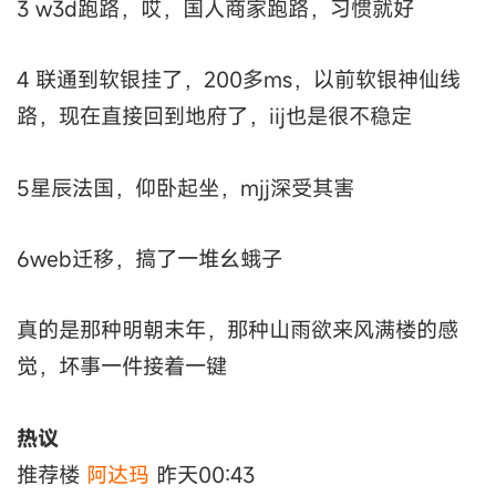
3 w3d跑路，哎，国人商家跑路，习惯就好
4 联通到软银挂了，200多ms，以前软银神仙线
路，现在直接回到地府了，iij也是很不稳定
5星辰法国，仰卧起坐，mjj深受其害
6web迁移，搞了一堆幺蛾子
真的是那种明朝末年，那种山雨欲来风满楼的感
觉，坏事一件接着一键
热议
推荐楼
阿达玛
昨天00:43