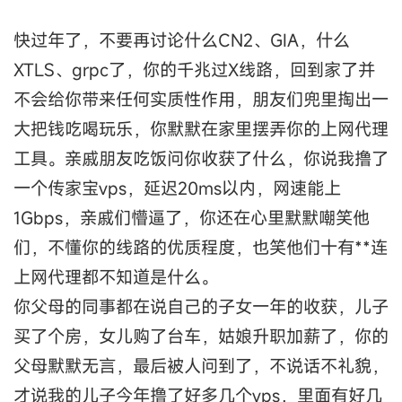
快过年了，不要再讨论什么CN2、GIA，什么
XTLS、grpc了，你的千兆过X线路，回到家了并
不会给你带来任何实质性作用，朋友们兜里掏出一
大把钱吃喝玩乐，你默默在家里摆弄你的上网代理
工具。亲戚朋友吃饭问你收获了什么，你说我撸了
一个传家宝vps，延迟20ms以内，网速能上
1Gbps，亲戚们懵逼了，你还在心里默默嘲笑他
们，不懂你的线路的优质程度，也笑他们十有**连
上网代理都不知道是什么。
你父母的同事都在说自己的子女一年的收获，儿子
买了个房，女儿购了台车，姑娘升职加薪了，你的
父母默默无言，最后被人问到了，不说话不礼貌，
才说我的儿子今年撸了好多几个vps，里面有好几