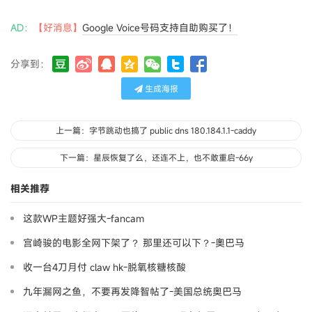
AD：
【好消息】
Google Voice号码支持自助购买了！
分享到：
生成海报
上一篇：字节跳动也搞了 public dns 180.184.1.1-caddy
下一篇：星辰恢复了么，还连不上，也不敢重启-66y
相关推荐
这款WP主题好强大-fancam
宫崎骏的电影全网下架了？ 那里还可以下？-奧巴马
收一台4刀月付 claw hk-脱氧核糖核酸
九年漏网之鱼，不要再发降智帖了-美国总统奥巴马